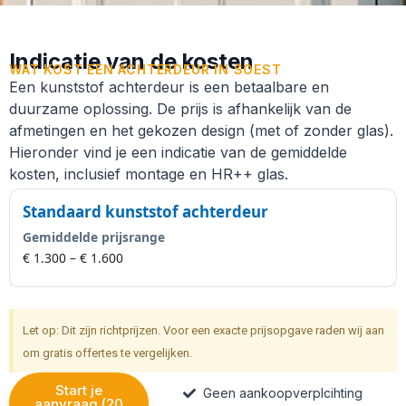
Indicatie van de kosten
WAT KOST EEN ACHTERDEUR IN SOEST
Een kunststof achterdeur is een betaalbare en
duurzame oplossing. De prijs is afhankelijk van de
afmetingen en het gekozen design (met of zonder glas).
Hieronder vind je een indicatie van de gemiddelde
kosten, inclusief montage en HR++ glas.
Standaard kunststof achterdeur
Gemiddelde prijsrange
€ 1.300 – € 1.600
Let op: Dit zijn richtprijzen. Voor een exacte prijsopgave raden wij aan
om gratis offertes te vergelijken.
Start je
Geen aankoopverplcihting
aanvraag (20