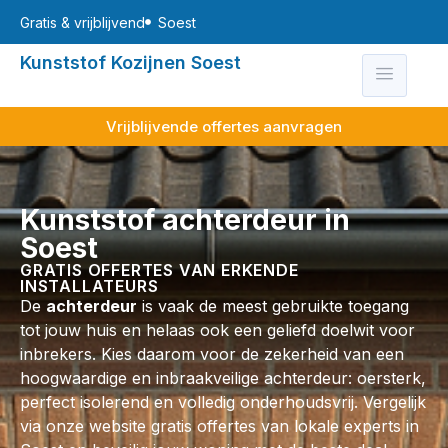
Gratis & vrijblijvend
Soest
Kunststof Kozijnen Soest
Vrijblijvende offertes aanvragen
Kunststof achterdeur in
Soest
GRATIS OFFERTES VAN ERKENDE
INSTALLATEURS
De
achterdeur
is vaak de meest gebruikte toegang
tot jouw huis en helaas ook een geliefd doelwit voor
inbrekers. Kies daarom voor de zekerheid van een
hoogwaardige en inbraakveilige achterdeur: oersterk,
perfect isolerend en volledig onderhoudsvrij. Vergelijk
via onze website gratis offertes van lokale experts in