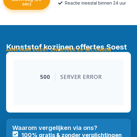
Reactie meestal binnen 24 uur
sec)
Kunststof kozijnen offertes Soest
AANVRAAG DUURT ONGEVEER 20 SECONDEN
Waarom vergelijken via ons?
100% gratis & zonder verplichtingen